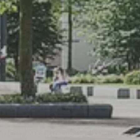
rez toutes
utions de
ion
Raft et Green Route Protec.