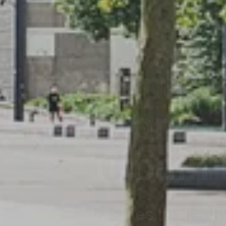
Découv
nos sol
plantat
TreeParker, Tree